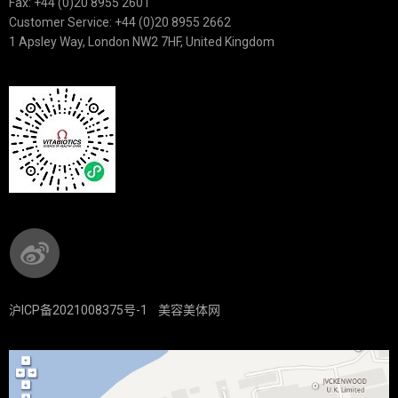
Fax: +44 (0)20 8955 2601
Customer Service: +44 (0)20 8955 2662
1 Apsley Way, London NW2 7HF, United Kingdom
沪ICP备2021008375号-1
美容美体网