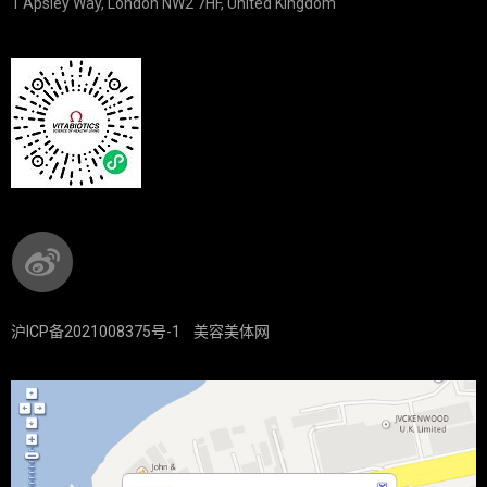
1 Apsley Way, London NW2 7HF, United Kingdom
沪ICP备2021008375号-1
美容美体网