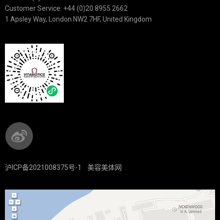
Customer Service: +44 (0)20 8955 2662
1 Apsley Way, London NW2 7HF, United Kingdom
沪ICP备2021008375号-1
美容美体网