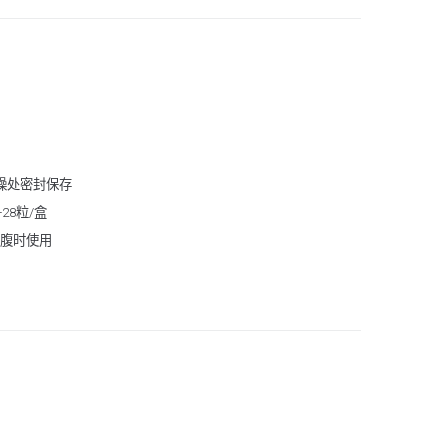
密封保存
粒/盒
时使用