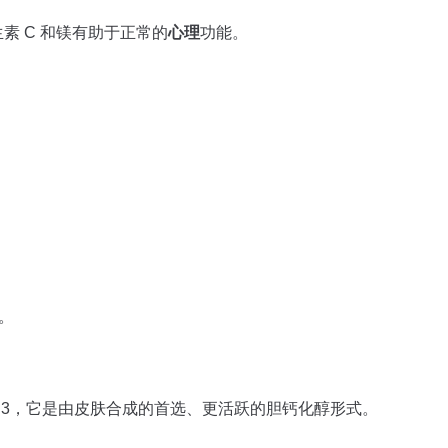
生素 C 和镁有助于正常的
心理
功能。
叶。
维生素 D3，它是由皮肤合成的首选、更活跃的胆钙化醇形式。