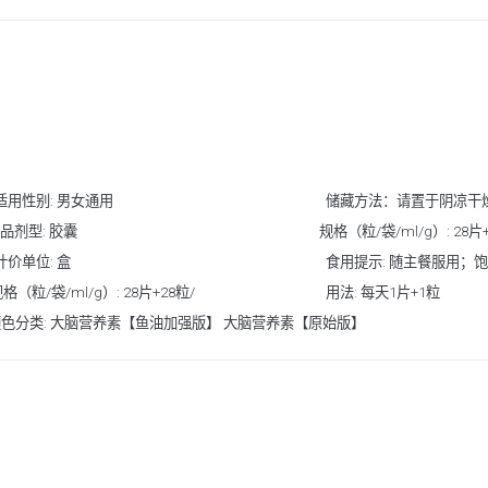
适用性别: 男女通用 储藏方法：请置于阴凉干燥处
: 胶囊 规格（粒/袋/ml/g）: 28片+28
单位: 盒 食用提示: 随主餐服用；饱腹
ml/g）: 28片+28粒/
用法: 每天1片+1粒
素【鱼油加强版】 大脑营养素【原始版】
。