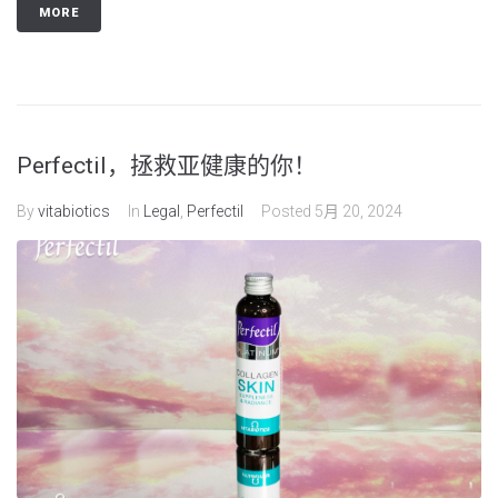
MORE
Perfectil，拯救亚健康的你！
By
vitabiotics
In
Legal
,
Perfectil
Posted
5月 20, 2024