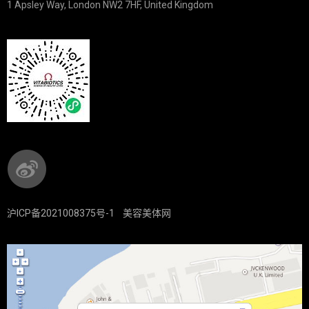
1 Apsley Way, London NW2 7HF, United Kingdom
沪ICP备2021008375号-1
美容美体网