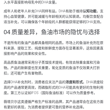
入水平直接影响母乳中的DHA含量。
成年人和老年人补充DHA同样有益。DHA有助于维持
认知功能
，支
持心血管健康，并可能减缓与年龄相关的认知衰退。均衡饮食配合
适当补充，可以确保各个年龄段的人群都能获得足够的DHA支持。
04 质量差异，鱼油市场的隐忧与选择
不是所有的鱼油产品都具备相同的品质。市场上的鱼油补充剂在原
料来源、提取工艺、纯度和新鲜度方面存在显著差异，这些因素直
接影响产品的效果和安全性。
高品质鱼油通常采用分子蒸馏技术提纯，有效去除重金属和污染
物。产品的新鲜度也至关重要，氧化变质的鱼油不仅效果大打折
扣，还可能产生有害物质。
选择DHA补充剂时，消费者应关注产品的
浓度和形式
。DHA浓度较
高的产品通常更高效，而磷脂形式的DHA可能具有更好的生物利用
度。第三方认证如IFOS（国际鱼油标准）可以作为质量参考。
薇塔贝尔这类遵循严格生产标准的品牌，其产品通常会在这些方面
有更好的表现，为消费者提供更可靠的营养补充选择。