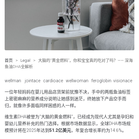
首页
>
Legal
>
大脑的“黄金燃料”，你和宝宝真的吃对了吗？—— 深海
鱼油DHA全解析
wellman
jointace
cardioace
wellwoman
feroglobin
visionace
一位年轻妈妈在婴儿用品店货架前犹豫不决，手中的两瓶鱼油标签
上密密麻麻的营养成分说明让她感到迷茫，终她放下产品空手而
归，就像许多面临同样困惑的人一样。
维生素DHA被誉为“大脑的黄金燃料”，已经成为现代人尤其是孕妇和
婴幼儿营养补充的热门选择。根据市场数据显示，全球DHA市场规
模预计将在2025年达到
51.2亿美元
，年复合增长率约为14.6%。