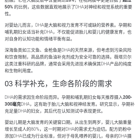
肪酸。它在大脑皮层中含量高达
20%
，在视网膜中更是占据了
超过
50%
的比例，这些数据直观地展示了DHA对神经和视觉系统的重要
性。
对婴幼儿而言，DHA是大脑和视力发育不可或缺的营养素。孕期和
哺乳期妇女适当补充DHA，不仅能促进胎儿和婴儿的健康发育，也
对自身的认知功能和情绪平衡有益。
深海鱼类如三文鱼、金枪鱼是DHA的天然来源，但考虑到污染风险
和饮食限制，高品质的鱼油补充剂成为安全可靠的选择。薇塔贝尔
这类注重科研的品牌，通常会采用先进技术确保其DHA产品的纯度
和生物利用度。
03 科学补充，生命各阶段的需求
DHA的需求因生命阶段而异。孕期和哺乳期妇女每天推荐摄入
200-
300毫克
DHA，这有助于胎儿大脑和视神经发育。研究显示，孕期补
充足量DHA的妇女，其后代在认知测试中表现更优。
婴幼儿期是大脑发育的关键窗口期。从出生到两岁，婴儿大脑重量
增长至成人的80%，这一时期对DHA的需求尤为迫切。配方奶粉中
添加DHA已成为行业标准，但对于母乳喂养的婴儿，母亲的DHA摄