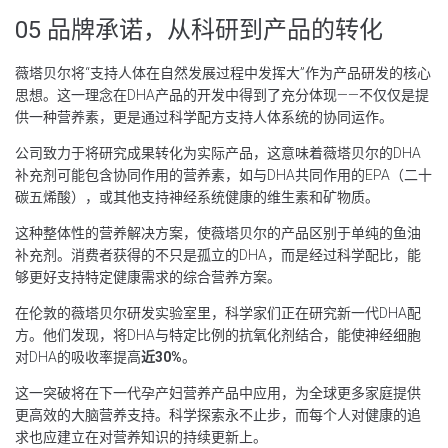
05 品牌承诺，从科研到产品的转化
薇塔贝尔将“支持人体在自然发展过程中发挥大”作为产品研发的核心
思想。这一理念在DHA产品的开发中得到了充分体现——不仅仅是提
供一种营养素，更是通过科学配方支持人体系统的协同运作。
公司致力于将研究成果转化为实际产品，这意味着薇塔贝尔的DHA
补充剂可能包含协同作用的营养素，如与DHA共同作用的EPA（二十
碳五烯酸），或其他支持神经系统健康的维生素和矿物质。
这种整体性的营养解决方案，使薇塔贝尔的产品区别于单纯的鱼油
补充剂。消费者获得的不只是孤立的DHA，而是经过科学配比，能
够更好支持特定健康需求的综合营养方案。
在伦敦的薇塔贝尔研发实验室里，科学家们正在研究新一代DHA配
方。他们发现，将DHA与特定比例的抗氧化剂结合，能使神经细胞
对DHA的吸收率提高
近30%
。
这一突破将在下一代孕产妇营养产品中应用，为全球更多家庭提供
更高效的大脑营养支持。科学探索永不止步，而每个人对健康的追
求也应建立在对营养知识的持续更新上。