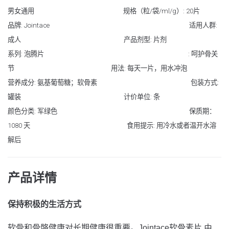
男女通用 规格（粒/袋/ml/g）: 20片
品牌: Jointace 适用人群:
成人 产品剂型: 片剂
系列: 泡腾片 : 呵护骨关
节 用法: 每天一片，用水冲泡
营养成分: 氨基葡萄糖；软骨素 包装方式:
罐装 计价单位: 条
颜色分类: 军绿色
保质期：
1080 天 食用提示: 用冷水或者温开水溶
解后
产品详情
保持积极的生活方式
软骨和骨骼健康对长期健康很重要。
Jointace软骨素片 由