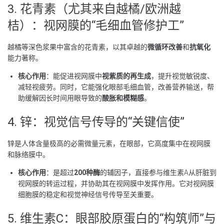
3. 花青素（尤其来自越橘/欧洲越
桔）：视网膜的“毛细血管修护工”
越橘等深色浆果中富含的花青素，以其卓越的
微循环改善
和
抗氧化
能力著称。
核心作用
：能促进视网膜中
视紫质的再生成
，提升视觉敏锐度、
减轻视疲劳。同时，它能强化眼部毛细血管，改善营养输送，帮
助缓解因长时间用眼导致的
酸胀和模糊感
。
4. 锌：视觉信号传导的“关键信使”
锌是人体含量极高的必需微量元素，在眼部，它高度集中在视网膜
和脉络膜中。
核心作用
：是超过
200种酶
的辅因子，直接参与维生素A从肝脏到
视网膜的转运过程，并协助其在视网膜中发挥作用。它对视网膜
细胞膜的稳定和视觉神经信号传导至关重要。
5. 维生素C：眼部胶原蛋白的“构筑师”与