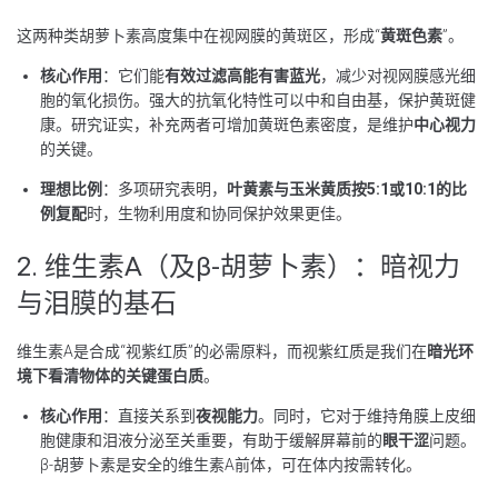
这两种类胡萝卜素高度集中在视网膜的黄斑区，形成“
黄斑色素
”。
核心作用
：它们能
有效过滤高能有害蓝光
，减少对视网膜感光细
胞的氧化损伤。强大的抗氧化特性可以中和自由基，保护黄斑健
康。研究证实，补充两者可增加黄斑色素密度，是维护
中心视力
的关键。
理想比例
：多项研究表明，
叶黄素与玉米黄质按5:1或10:1的比
例复配
时，生物利用度和协同保护效果更佳。
2. 维生素A（及β-胡萝卜素）：暗视力
与泪膜的基石
维生素A是合成“视紫红质”的必需原料，而视紫红质是我们在
暗光环
境下看清物体的关键蛋白质
。
核心作用
：直接关系到
夜视能力
。同时，它对于维持角膜上皮细
胞健康和泪液分泌至关重要，有助于缓解屏幕前的
眼干涩
问题。
β-胡萝卜素是安全的维生素A前体，可在体内按需转化。