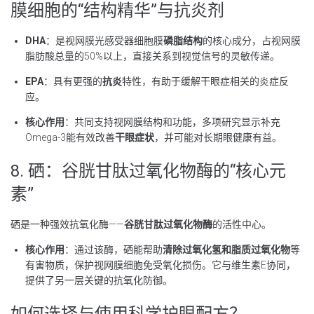
膜细胞的“结构精华”与抗炎剂
DHA
：是视网膜光感受器细胞膜
磷脂结构
的核心成分，占视网膜
脂肪酸总量的50%以上，直接关系到视觉信号的灵敏传递。
EPA
：具有更强的
抗炎
特性，有助于缓解干眼症相关的炎症反
应。
核心作用
：共同支持视网膜结构和功能，多项研究显示补充
Omega-3能有效改善
干眼症状
，并可能对长期眼健康有益。
8. 硒：谷胱甘肽过氧化物酶的“核心元
素”
硒是一种强效抗氧化酶——
谷胱甘肽过氧化物酶
的活性中心。
核心作用
：通过该酶，硒能帮助
清除过氧化氢和脂质过氧化物
等
有害物质，保护视网膜细胞免受氧化损伤。它与维生素E协同，
提供了另一层关键的抗氧化防御。