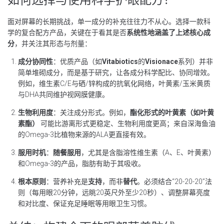
如何选择与使用科学护眼配方？
面对屏幕的长期挑战，单一成分的补充往往力不从心。选择一款科
学的复合配方产品，关键在于看其是否
系统性地涵盖了上述核心成
分
，并关注其形态与剂量：
成分协同性
：优质产品（如
Vitabiotics
的
Visionace
系列）并非
简单堆砌成分，而是基于研究，让各成分科学配比、协同增效。
例如，维生素C/E与硒/锌构成的抗氧化网络，叶黄素/玉米黄质
与DHA共同维护视网膜健康。
生物利用度
：关注成分形式。例如，
酯化形式的叶黄素（如叶黄
素酯）
可能比游离形式更稳定、生物利用度更高；来自深海鱼油
的Omega-3比植物来源的ALA更直接有效。
服用时机
：
随餐服用
，尤其是含脂溶性维生素（A、E、叶黄素）
和Omega-3的产品，脂肪有助于其吸收。
根本原则
：营养补充是
支持
，而非
替代
。必须结合“20-20-20”法
则（每用眼20分钟，远眺20英尺外至少20秒）、调整屏幕亮度
和对比度、保证充足睡眠等用眼卫生习惯。