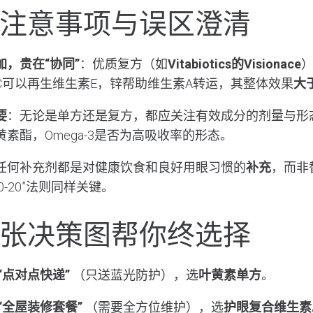
注意事项与误区澄清
，贵在“协同”
：优质复方（如
Vitabiotics的Visionace
C可以再生维生素E，锌帮助维生素A转运，其整体效果
大
要
：无论是单方还是复方，都应关注有效成分的剂量与形
素酯，Omega-3是否为高吸收率的形态。
任何补充剂都是对健康饮食和良好用眼习惯的
补充
，而非
20-20”法则同样关键。
张决策图帮你终选择
“点对点快递”
（只送蓝光防护），选
叶黄素单方
。
“全屋装修套餐”
（需要全方位维护），选
护眼复合维生素