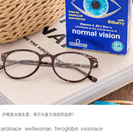
vs. 护眼复合维生素：单方与复方该如何选择？
cardioace
wellwoman
feroglobin
visionace