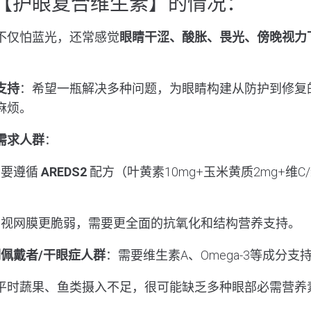
【护眼复合维生素】的情况：
不仅怕蓝光，还常感觉
眼睛干涩、酸胀、畏光、傍晚视力
支持
：希望一瓶解决多种问题，为眼睛构建从防护到修复
麻烦。
需求人群
：
需要遵循
AREDS2
配方（叶黄素10mg+玉米黄质2mg+维C
：视网膜更脆弱，需要更全面的抗氧化和结构营养支持。
佩戴者/干眼症人群
：需要维生素A、Omega-3等成分
平时蔬果、鱼类摄入不足，很可能缺乏多种眼部必需营养