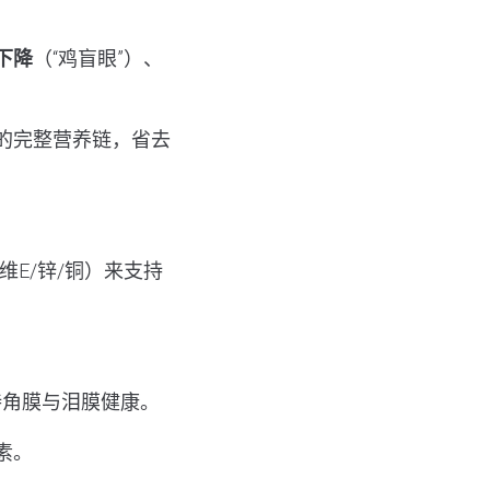
下降
（“鸡盲眼”）、
的完整营养链，省去
/维E/锌/铜）来支持
支持角膜与泪膜健康。
素。