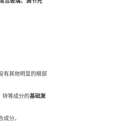
清洁玻璃、调节光
没有其他明显的眼部
、锌等成分的
基础复
合成分。