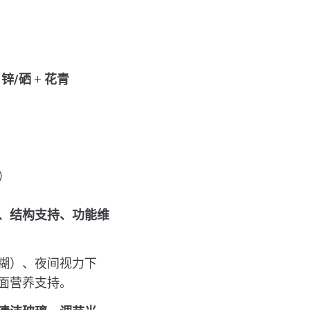
+
锌/硒
+
花青
）
、结构支持、功能维
糊）、夜间视力下
面营养支持。