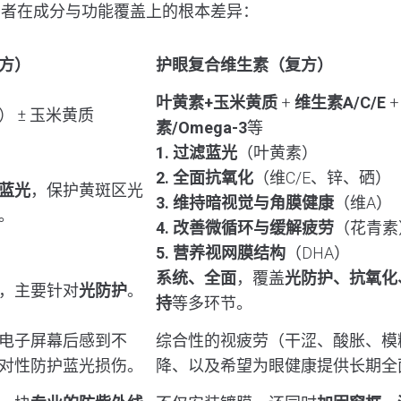
两者在成分与功能覆盖上的根本差异：
方）
护眼复合维生素（复方）
叶黄素+玉米黄质
+
维生素A/C/E
 ± 玉米黄质
素/Omega-3
等
1. 过滤蓝光
（叶黄素）
2. 全面抗氧化
（维C/E、锌、硒）
蓝光
，保护黄斑区光
3. 维持暗视觉与角膜健康
（维A）
。
4. 改善微循环与缓解疲劳
（花青素
5. 营养视网膜结构
（DHA）
系统、全面
，覆盖
光防护、抗氧化
，主要针对
光防护
。
持
等多环节。
电子屏幕后感到不
综合性的视疲劳（干涩、酸胀、模
对性防护蓝光损伤。
降、以及希望为眼健康提供长期全