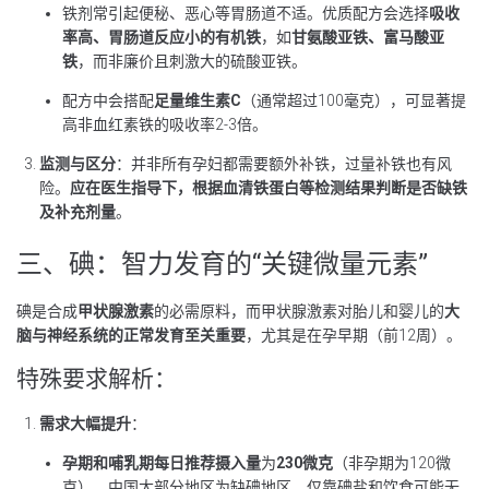
铁剂常引起便秘、恶心等胃肠道不适。优质配方会选择
吸收
率高、胃肠道反应小的有机铁
，如
甘氨酸亚铁、富马酸亚
铁
，而非廉价且刺激大的硫酸亚铁。
配方中会搭配
足量维生素C
（通常超过100毫克），可显著提
高非血红素铁的吸收率2-3倍。
监测与区分
：并非所有孕妇都需要额外补铁，过量补铁也有风
险。
应在医生指导下，根据血清铁蛋白等检测结果判断是否缺铁
及补充剂量
。
三、碘：智力发育的“关键微量元素”
碘是合成
甲状腺激素
的必需原料，而甲状腺激素对胎儿和婴儿的
大
脑与神经系统的正常发育至关重要
，尤其是在孕早期（前12周）。
特殊要求解析：
需求大幅提升
：
孕期和哺乳期每日推荐摄入量
为
230微克
（非孕期为120微
克）。中国大部分地区为缺碘地区，仅靠碘盐和饮食可能无