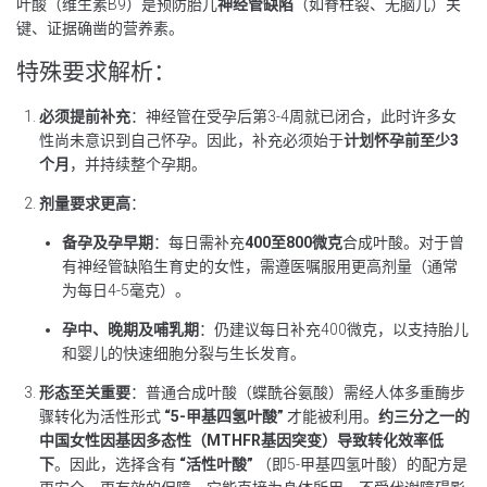
叶酸（维生素B9）是预防胎儿
神经管缺陷
（如脊柱裂、无脑儿）关
键、证据确凿的营养素。
特殊要求解析：
必须提前补充
：神经管在受孕后第3-4周就已闭合，此时许多女
性尚未意识到自己怀孕。因此，补充必须始于
计划怀孕前至少3
个月
，并持续整个孕期。
剂量要求更高
：
备孕及孕早期
：每日需补充
400至800微克
合成叶酸。对于曾
有神经管缺陷生育史的女性，需遵医嘱服用更高剂量（通常
为每日4-5毫克）。
孕中、晚期及哺乳期
：仍建议每日补充400微克，以支持胎儿
和婴儿的快速细胞分裂与生长发育。
形态至关重要
：普通合成叶酸（蝶酰谷氨酸）需经人体多重酶步
骤转化为活性形式
“5-甲基四氢叶酸”
才能被利用。
约三分之一的
中国女性因基因多态性（MTHFR基因突变）导致转化效率低
下
。因此，选择含有
“活性叶酸”
（即5-甲基四氢叶酸）的配方是