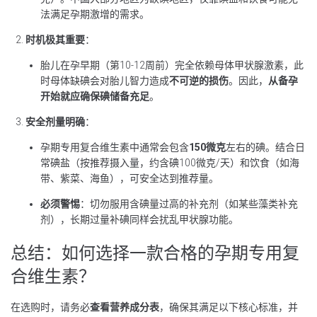
法满足孕期激增的需求。
时机极其重要
：
胎儿在孕早期（第10-12周前）完全依赖母体甲状腺激素，此
时母体缺碘会对胎儿智力造成
不可逆的损伤
。因此，
从备孕
开始就应确保碘储备充足
。
安全剂量明确
：
孕期专用复合维生素中通常会包含
150微克
左右的碘。结合日
常碘盐（按推荐摄入量，约含碘100微克/天）和饮食（如海
带、紫菜、海鱼），可安全达到推荐量。
必须警惕
：切勿服用含碘量过高的补充剂（如某些藻类补充
剂），长期过量补碘同样会扰乱甲状腺功能。
总结：如何选择一款合格的孕期专用复
合维生素？
在选购时，请务必
查看营养成分表
，确保其满足以下核心标准，并