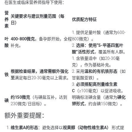
在医生或临床营养师指导下使用：
营
关键要求与建议剂量范围（每
养
优质配方特征
日）
素
1. 提供足量叶酸（通常为600-
叶
400-800微克
。备孕即开始，全程
800微克）。
酸
补充。
2.
选择：使用“5-甲基四氢叶
酸”活性形式
，覆盖所有人群。
1. 含铁量适中（如20-30毫
克），作为基础补充。
根据检查结果，通常需额外强化
2. 采用
温和的有机铁形态
（如
铁
至
满足每日20-30毫克以上需求。
甘氨酸亚铁）。
3.
必须搭配高剂量维生素
C
（≥100毫克）以促进吸收。
约150微克
（与碘盐互补，达到
明确标注碘含量（通常为
碘化
碘
230微克/日目标）。
钾形式
，约含碘150微克）。
额外重要提醒：
维生素A的形态
：避免选择以
视黄醇（动物性维生素A）
形式提