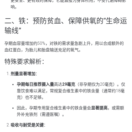
更安全、更有效的保障，它能直接为身体所用，不受代谢障碍影
响。
二、铁：预防贫血、保障供氧的“生命运
输线”
孕期血容量增加约50%，对铁的需求量急剧上升，用以合成额外的
血红蛋白，为胎儿和胎盘输送充足的氧气。
特殊要求解析：
剂量显著增加
：
孕期每日推荐摄入量
高达
29毫克
（非孕期仅为20毫克）。仅
靠饮食难以满足，常规复合维生素中的铁含量（通常约18毫
克）也不足够。
因此，孕期专用复合维生素中的铁含量会
显著提高
，或需额
外补充铁剂（需遵医嘱）。
吸收与耐受是关键
：