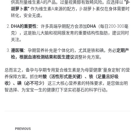
供高剂量维生素A的产品。过量视黄醇有致畸风险。应选择以
“β-
胡萝卜素”
作为维生素A来源的配方，β-胡萝卜素仅在身体需要时
转化，安全无虞。
DHA的重要性
：许多高端孕期配方会添加
DHA
（每日200-300毫
克），这是胎儿大脑和视网膜发育的重要结构性脂肪，建议同时
关注。
遵医嘱
：孕期营养补充是个体化的，尤其是铁和碘。务必
定期产
检，根据血液检测结果和医生建议
调整补充方案。
总而言之，备孕与孕期专用复合维生素是为母婴健康“量身定制”的营
养保障方案。抓住
叶酸（活性形式是关键）、铁（足量且好吸
收）、碘（必不可少）
这三大核心营养素的特殊要求，是您做出明
智选择、为宝宝一生的健康打下坚实初基石的科学行动。
PREVIOUS