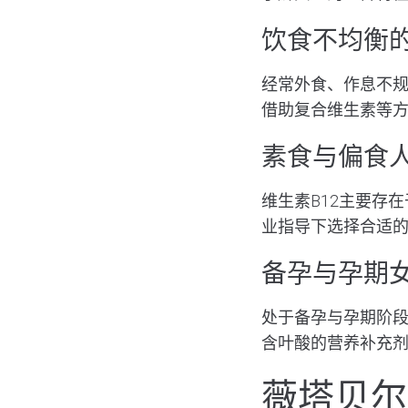
饮食不均衡
经常外食、作息不规
借助
复合维生素
等
素食与偏食
维生素B12主要存
业指导下选择合适
备孕与孕期
处于
备孕
与孕期阶
含叶酸的营养补充
薇塔贝尔