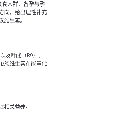
素食人群、备孕与孕
方向，给出理性补充
族维生素。
2以及
叶酸
（B9）、
B族维生素在能量代
注相关营养。