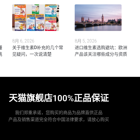
8月 6, 2026
8月 5, 2026
懂
关于维生素D补充的几个常
进口维生素选购避坑：欧洲
挑
见疑问，一次说清楚
产品该关注哪些成分与资质
天猫旗舰店100%正品保证
我们郑重承诺，您购买的商品为品牌直供正品
产品及销售渠道完全符合中国法律要求，请放心购买