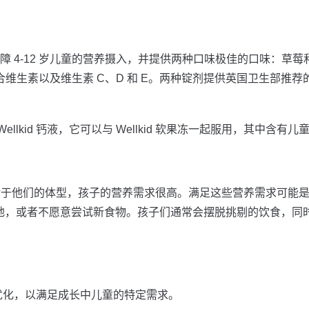
于保障 4-12 岁儿童的营养摄入，并提供两种口味极佳的口味：草
八种 B 族复合维生素以及维生素 C、D 和 E。两种锭剂提供英国卫生部
lkid 钙液，它可以与 Wellkid 软果冻一起服用，其中含
相对于他们的体型，孩子的营养需求很高。满足这些营养需求可能
不愿意尝试新食物。孩子们通常会摆脱挑剔的饮食，同时营养补充剂（如
优化，以满足成长中儿童的特定需求。