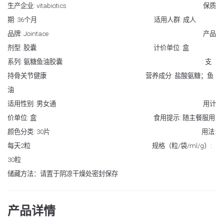
生产企业: vitabiotics 保质
期: 36个月 适用人群: 成人
品牌: Jointace 产品
剂型: 胶囊 计价单位: 盒
系列: 氨糖鱼油胶囊 : 支
持骨关节健康 营养成分: 盐酸氨糖；鱼
油
适用性别: 男女通 用计
价单位: 盒 食用提示: 随主餐服用
颜色分类: 30片 用法:
每天2粒 规格（粒/袋/ml/g）:
30粒
储藏方法：请置于阴凉干燥处密封保存
产品详情