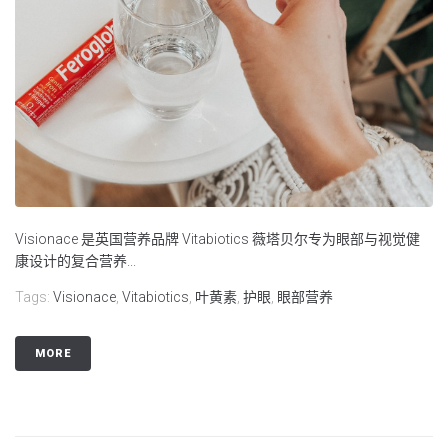
Visionace 是英国营养品牌 Vitabiotics 薇塔贝尔专为眼部与视觉健
康设计的复合营养...
Tags:
Visionace
,
Vitabiotics
,
叶黄素
,
护眼
,
眼部营养
MORE