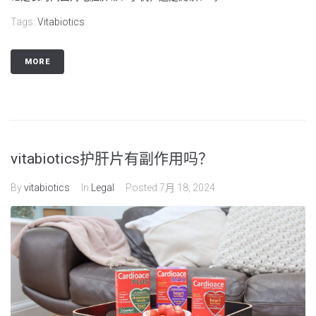
Tags:
Vitabiotics
MORE
vitabiotics护肝片有副作用吗？
By
vitabiotics
In
Legal
Posted
7月 18, 2024